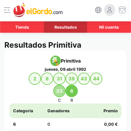
Tienda
Resultados
Mi cuenta
Resultados Primitiva
Primitiva
jueves, 09 abril 1992
2
6
31
39
43
44
33
6
C
R
Categoría
Ganadores
Premio
6
0
0,00 €