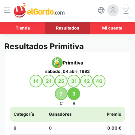
Tienda
Resultados
Mi cuenta
Resultados Primitiva
Primitiva
sábado, 04 abril 1992
14
21
25
31
42
46
7
3
C
R
Categoría
Ganadores
Premio
6
0
0,00 €