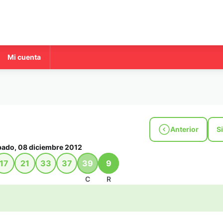
Mi cuenta
Anterior
S
ado, 08 diciembre 2012
17
21
33
37
39
9
C
R