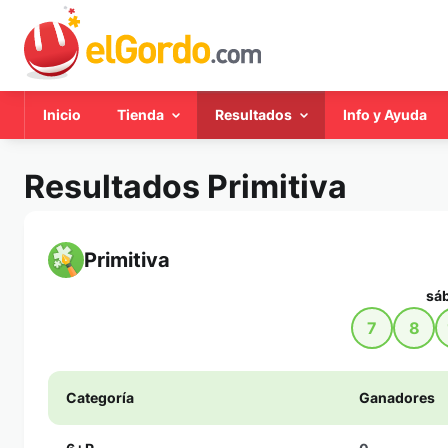
Inicio
Tienda
Resultados
Info y Ayuda
Resultados Primitiva
Primitiva
sáb
7
8
Categoría
Ganadores