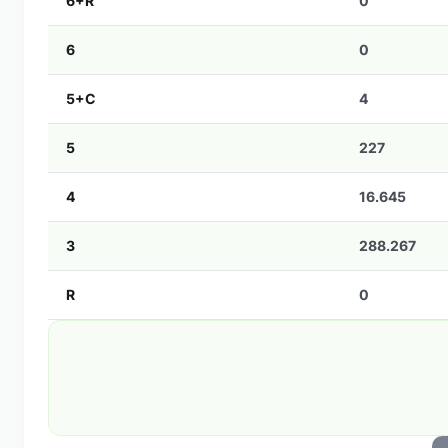
6+R
0
6
0
5+C
4
5
227
4
16.645
3
288.267
R
0