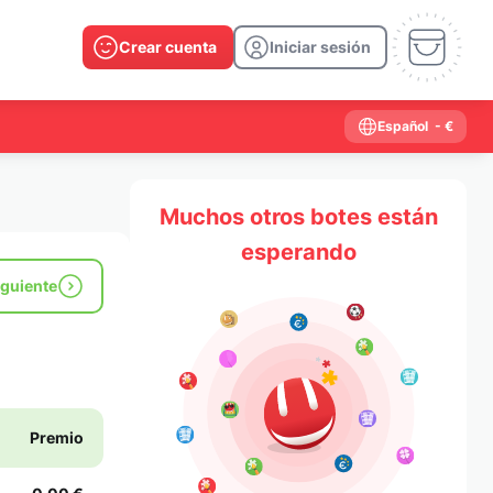
Crear cuenta
Iniciar sesión
Español
- €
Muchos otros botes están
esperando
iguiente
Premio