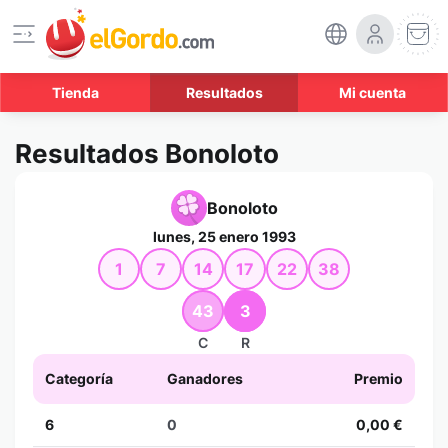
Tienda
Resultados
Mi cuenta
Resultados Bonoloto
Bonoloto
lunes, 25 enero 1993
1
7
14
17
22
38
43
3
C
R
Categoría
Ganadores
Premio
6
0
0,00 €