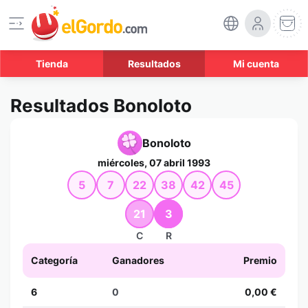
Tienda
Resultados
Mi cuenta
Resultados Bonoloto
Bonoloto
miércoles, 07 abril 1993
5
7
22
38
42
45
21
3
C
R
Categoría
Ganadores
Premio
6
0
0,00 €