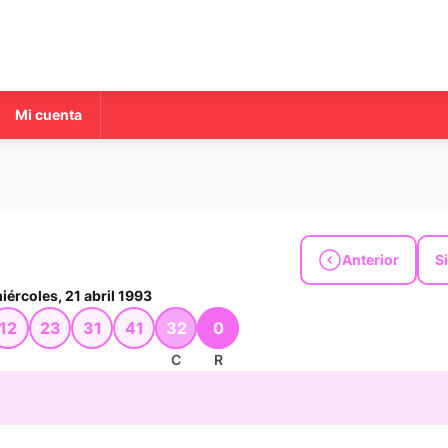
Mi cuenta
Anterior
S
iércoles, 21 abril 1993
12
23
31
41
32
0
C
R