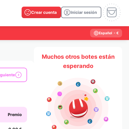
Crear cuenta
Iniciar sesión
Español
- €
Muchos otros botes están
esperando
iguiente
Premio