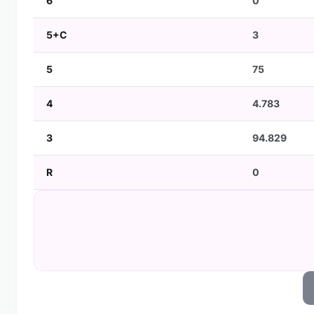
6
0
5+C
3
5
75
4
4.783
3
94.829
R
0