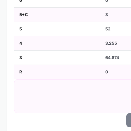
6
0
5+C
3
5
52
4
3.255
3
64.874
R
0