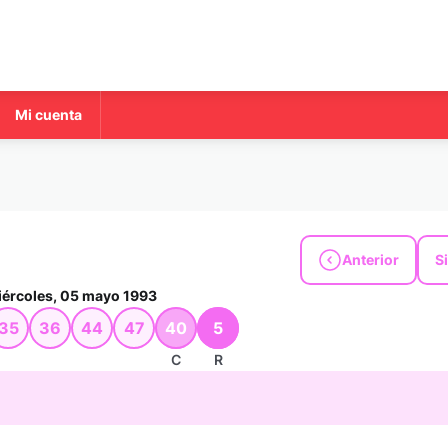
Mi cuenta
Anterior
S
ércoles, 05 mayo 1993
35
36
44
47
40
5
C
R