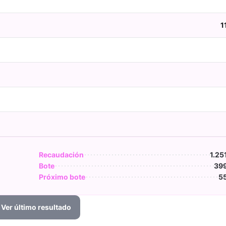
1
Recaudación
1.25
Bote
399
Próximo bote
55
Ver último resultado