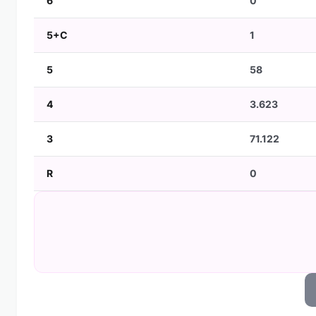
6
0
5+C
1
5
58
4
3.623
3
71.122
R
0