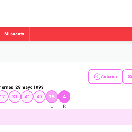
Mi cuenta
Anterior
S
viernes, 28 mayo 1993
17
31
41
47
18
4
C
R