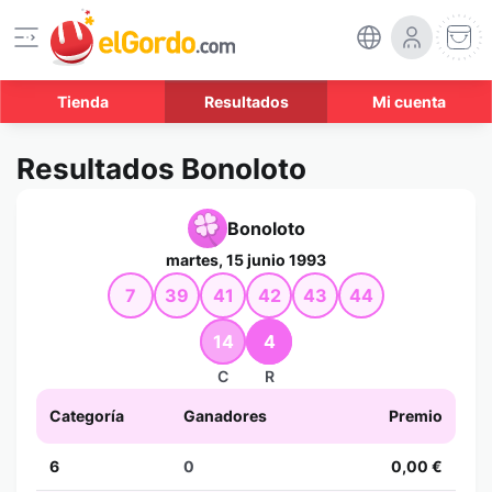
Tienda
Resultados
Mi cuenta
Resultados Bonoloto
Bonoloto
martes, 15 junio 1993
7
39
41
42
43
44
14
4
C
R
Categoría
Ganadores
Premio
6
0
0,00 €