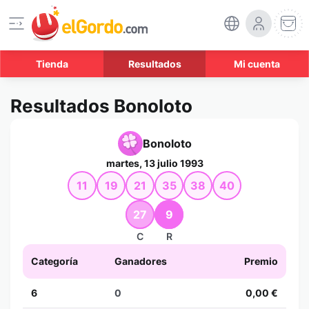
Tienda
Resultados
Mi cuenta
Resultados Bonoloto
Bonoloto
martes, 13 julio 1993
11
19
21
35
38
40
27
9
C
R
Categoría
Ganadores
Premio
6
0
0,00 €