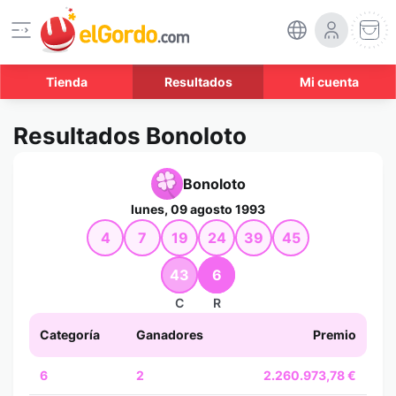
Tienda
Resultados
Mi cuenta
Resultados Bonoloto
Bonoloto
lunes, 09 agosto 1993
4
7
19
24
39
45
43
6
C
R
Categoría
Ganadores
Premio
6
2
2.260.973,78 €