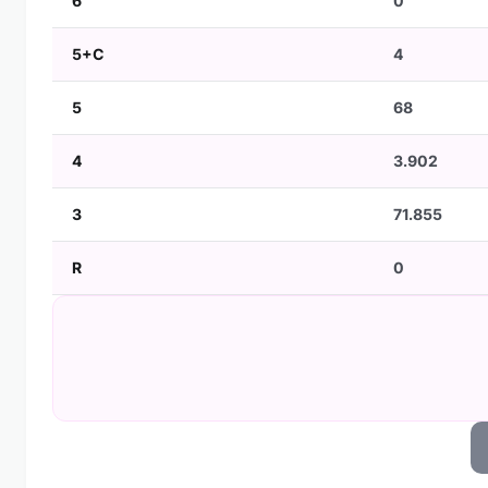
6
0
5+C
4
5
68
4
3.902
3
71.855
R
0