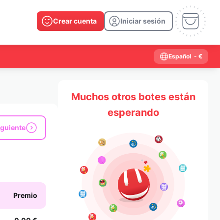
Crear cuenta
Iniciar sesión
Español
- €
Muchos otros botes están
esperando
iguiente
Premio