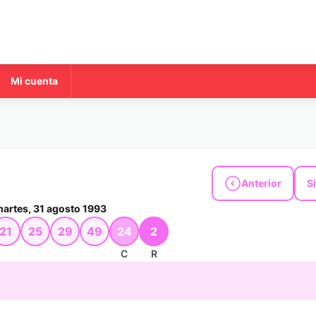
Mi cuenta
Anterior
S
artes, 31 agosto 1993
21
25
29
49
24
2
C
R