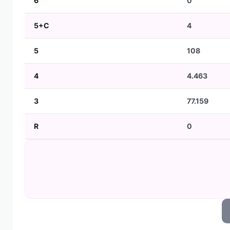
6
0
5+C
4
5
108
4
4.463
3
77.159
R
0