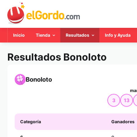
Inicio
Tienda
Resultados
Info y Ayuda
Resultados Bonoloto
Bonoloto
mar
3
13
Categoría
Ganadores