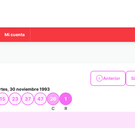
Mi cuenta
Anterior
S
tes, 30 noviembre 1993
15
23
37
47
26
1
C
R