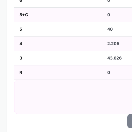
6
0
5+C
0
5
40
4
2.205
3
43.626
R
0