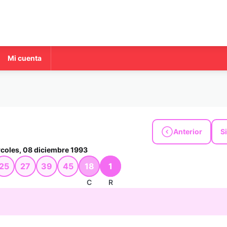
Mi cuenta
Anterior
S
coles, 08 diciembre 1993
25
27
39
45
18
1
C
R