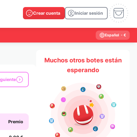
Crear cuenta
Iniciar sesión
Español
- €
Muchos otros botes están
esperando
iguiente
Premio