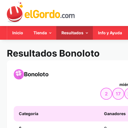
Inicio
Tienda
Resultados
Info y Ayuda
Resultados Bonoloto
Bonoloto
miér
2
17
Categoría
Ganadores