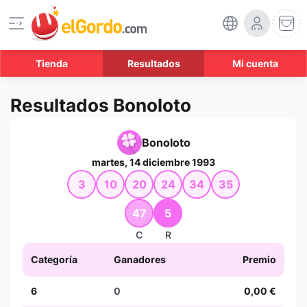
Tienda
Resultados
Mi cuenta
Resultados Bonoloto
Bonoloto
martes, 14 diciembre 1993
3
10
20
24
34
35
47
5
C
R
Categoría
Ganadores
Premio
6
0
0,00 €