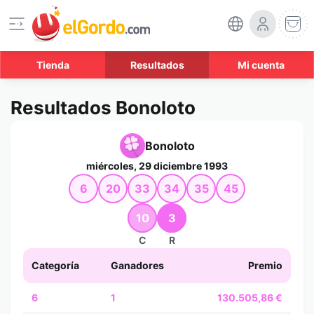
Tienda
Resultados
Mi cuenta
Resultados Bonoloto
Bonoloto
miércoles, 29 diciembre 1993
6
20
33
34
35
45
10
3
C
R
Categoría
Ganadores
Premio
6
1
130.505,86 €