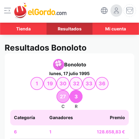
Tienda
Resultados
Mi cuenta
Resultados Bonoloto
Bonoloto
lunes, 17 julio 1995
1
19
30
32
33
36
27
3
C
R
Categoría
Ganadores
Premio
6
1
128.658,83 €