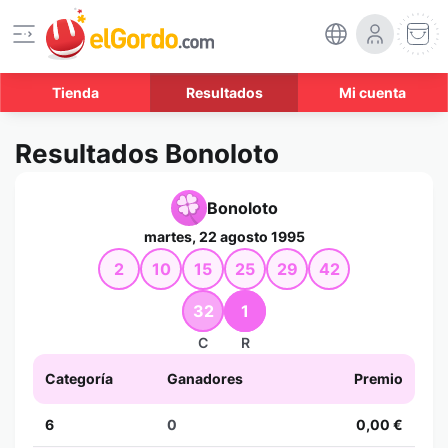
Tienda
Resultados
Mi cuenta
Resultados Bonoloto
Bonoloto
martes, 22 agosto 1995
2
10
15
25
29
42
32
1
C
R
Categoría
Ganadores
Premio
6
0
0,00 €