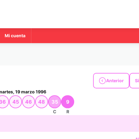
Mi cuenta
Anterior
S
martes, 19 marzo 1996
36
45
46
48
35
9
C
R