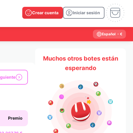
Crear cuenta
Iniciar sesión
Español
- €
Muchos otros botes están
esperando
iguiente
Premio