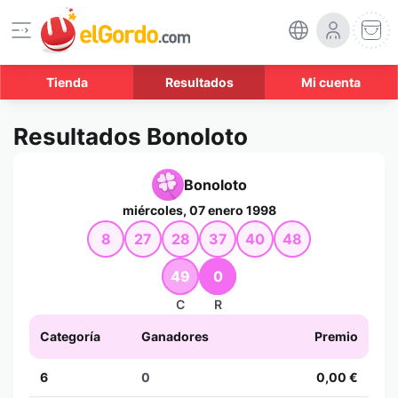
Tienda
Resultados
Mi cuenta
Resultados Bonoloto
Bonoloto
miércoles, 07 enero 1998
8
27
28
37
40
48
49
0
C
R
Categoría
Ganadores
Premio
6
0
0,00 €