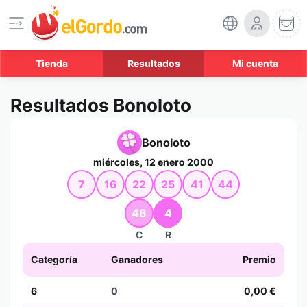
Tienda
Resultados
Mi cuenta
Resultados Bonoloto
Bonoloto
miércoles, 12 enero 2000
7
16
22
25
41
44
46
4
C
R
Categoría
Ganadores
Premio
6
0
0,00 €