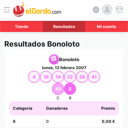
Tienda
Resultados
Mi cuenta
Resultados Bonoloto
Bonoloto
lunes, 12 febrero 2007
4
16
19
22
28
41
45
5
C
R
Categoría
Ganadores
Premio
6
0
0,00 €