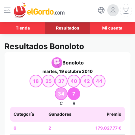
Tienda
Resultados
Mi cuenta
Resultados Bonoloto
Bonoloto
martes, 19 octubre 2010
18
25
37
40
42
44
34
7
C
R
Categoría
Ganadores
Premio
6
2
179.027,77 €