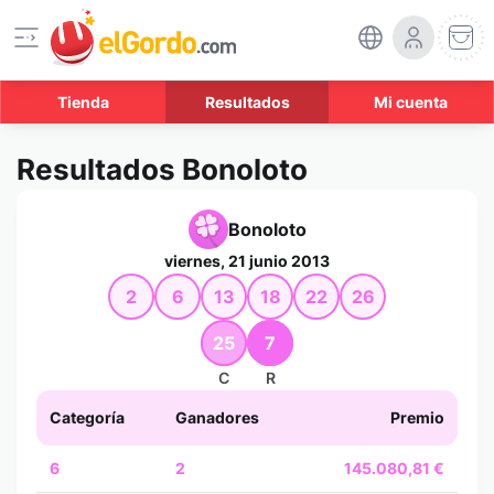
Tienda
Resultados
Mi cuenta
Resultados Bonoloto
Bonoloto
viernes, 21 junio 2013
2
6
13
18
22
26
25
7
C
R
Categoría
Ganadores
Premio
6
2
145.080,81 €