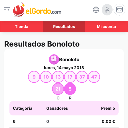
Tienda
Resultados
Mi cuenta
Resultados Bonoloto
Bonoloto
lunes, 14 mayo 2018
9
10
13
17
37
47
21
5
C
R
Categoría
Ganadores
Premio
6
0
0,00 €