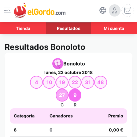
Tienda
Resultados
Mi cuenta
Resultados Bonoloto
Bonoloto
lunes, 22 octubre 2018
4
10
19
22
31
48
27
9
C
R
Categoría
Ganadores
Premio
6
0
0,00 €