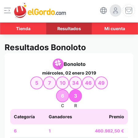
Tienda
Resultados
Mi cuenta
Resultados Bonoloto
Bonoloto
miércoles, 02 enero 2019
5
7
10
34
46
49
6
3
C
R
Categoría
Ganadores
Premio
6
1
460.982,50 €