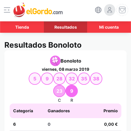
Tienda
Resultados
Mi cuenta
Resultados Bonoloto
Bonoloto
viernes, 08 marzo 2019
5
9
28
32
35
38
23
9
C
R
Categoría
Ganadores
Premio
6
0
0,00 €