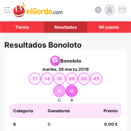
Tienda
Resultados
Mi cuenta
Resultados Bonoloto
Bonoloto
martes, 26 marzo 2019
11
14
16
26
36
45
5
0
C
R
Categoría
Ganadores
Premio
6
0
0,00 €