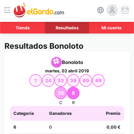
Tienda
Resultados
Mi cuenta
Resultados Bonoloto
Bonoloto
martes, 02 abril 2019
1
24
33
39
40
49
35
6
C
R
Categoría
Ganadores
Premio
6
0
0,00 €