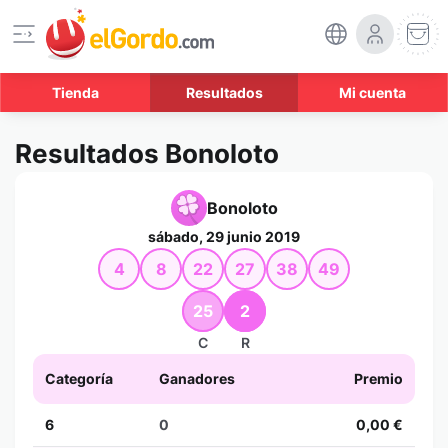
Tienda
Resultados
Mi cuenta
Resultados Bonoloto
Bonoloto
sábado, 29 junio 2019
4
8
22
27
38
49
25
2
C
R
Categoría
Ganadores
Premio
6
0
0,00 €