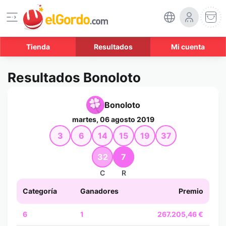
Tienda
Resultados
Mi cuenta
Resultados Bonoloto
Bonoloto
martes, 06 agosto 2019
3
6
14
15
19
37
32
7
C
R
Categoría
Ganadores
Premio
6
1
267.205,46 €