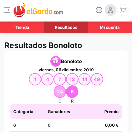
Tienda
Resultados
Mi cuenta
Resultados Bonoloto
Bonoloto
viernes, 06 diciembre 2019
1
4
7
12
14
49
24
6
C
R
Categoría
Ganadores
Premio
6
0
0,00 €