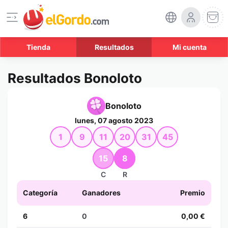
Tienda
Resultados
Mi cuenta
Resultados Bonoloto
Bonoloto
lunes, 07 agosto 2023
1
9
11
20
31
45
15
8
C
R
Categoría
Ganadores
Premio
6
0
0,00 €