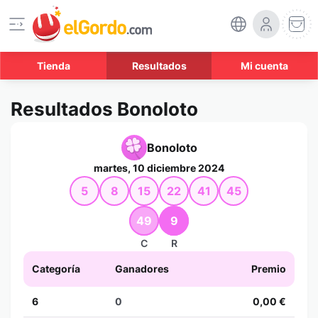
Tienda
Resultados
Mi cuenta
Resultados Bonoloto
Bonoloto
martes, 10 diciembre 2024
5
8
15
22
41
45
49
9
C
R
Categoría
Ganadores
Premio
6
0
0,00 €