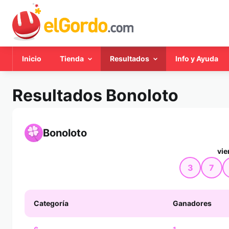
Inicio
Tienda
Resultados
Info y Ayuda
Resultados Bonoloto
Bonoloto
vie
3
7
Categoría
Ganadores