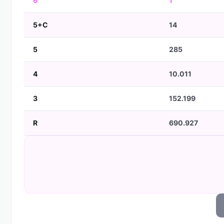
6
1
5+C
14
5
285
4
10.011
3
152.199
R
690.927