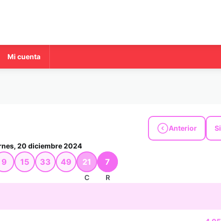
Mi cuenta
Anterior
S
rnes, 20 diciembre 2024
9
15
33
49
21
7
C
R