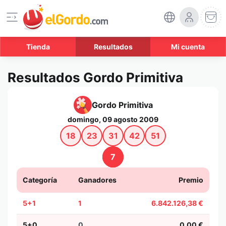
Tienda
Resultados
Mi cuenta
Resultados Gordo Primitiva
Gordo Primitiva
domingo, 09 agosto 2009
18
23
31
42
51
7
Categoría
Ganadores
Premio
5+1
1
6.842.126,38 €
5+0
0
0,00 €