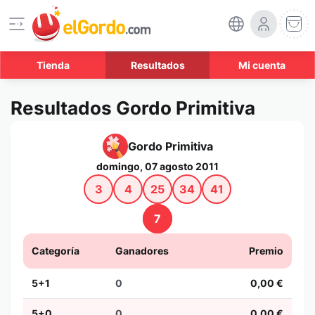
Tienda
Resultados
Mi cuenta
Resultados Gordo Primitiva
Gordo Primitiva
domingo, 07 agosto 2011
3
4
25
34
41
7
Categoría
Ganadores
Premio
5+1
0
0,00 €
5+0
0
0,00 €