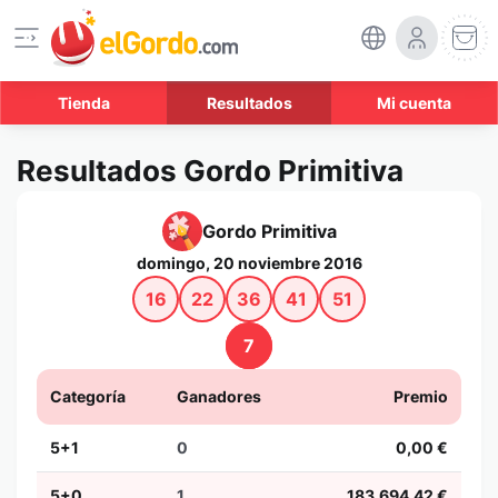
Tienda
Resultados
Mi cuenta
Resultados Gordo Primitiva
Gordo Primitiva
domingo, 20 noviembre 2016
16
22
36
41
51
7
Categoría
Ganadores
Premio
5+1
0
0,00 €
5+0
1
183.694,42 €