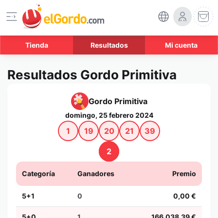
Tienda
Resultados
Mi cuenta
Resultados Gordo Primitiva
Gordo Primitiva
domingo, 25 febrero 2024
1
19
20
21
39
2
Categoría
Ganadores
Premio
5+1
0
0,00 €
5+0
1
166.038,39 €