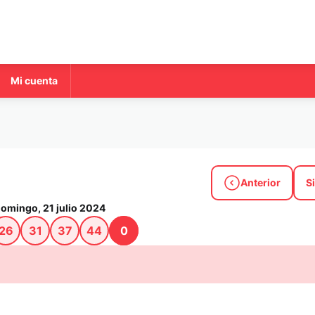
Mi cuenta
a
Anterior
S
omingo, 21 julio 2024
26
31
37
44
0