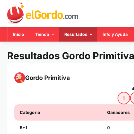
Inicio
Tienda
Resultados
Info y Ayuda
Resultados Gordo Primitiv
Gordo Primitiva
d
1
Categoría
Ganadores
5+1
0