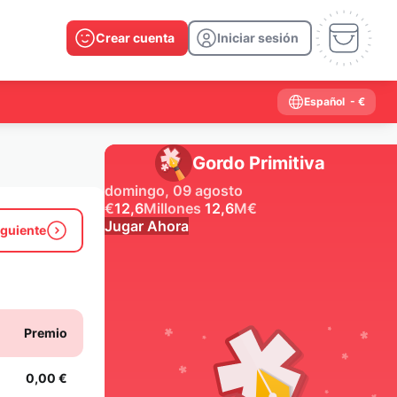
Crear cuenta
Iniciar sesión
Español
- €
Gordo Primitiva
domingo, 09 agosto
€
12,6
Millones
12,6
M
€
Jugar Ahora
iguiente
Resultados anteriores
2026
2025
2024
2023
2022
2021
Premio
2020
2019
2018
2017
2016
2015
2014
2013
2012
2011
2010
2009
0,00 €
2008
2007
2006
2005