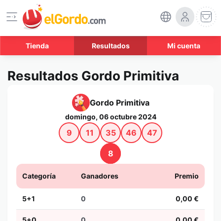
Tienda
Resultados
Mi cuenta
Resultados Gordo Primitiva
Gordo Primitiva
domingo, 06 octubre 2024
9
11
35
46
47
8
Categoría
Ganadores
Premio
5+1
0
0,00 €
5+0
0
0,00 €