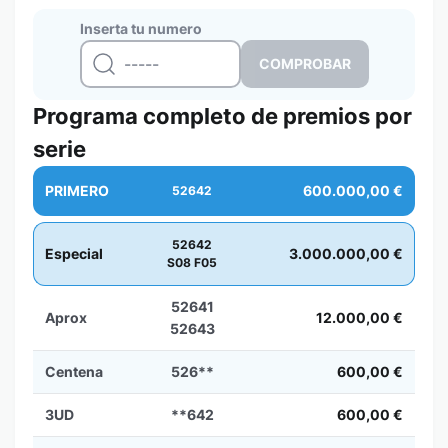
Inserta tu numero
Programa completo de premios por
serie
PRIMERO
600.000,00 €
52642
52642
Especial
3.000.000,00 €
S08 F05
52641
Aprox
12.000,00 €
52643
Centena
526**
600,00 €
3UD
**642
600,00 €