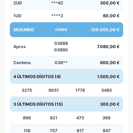
2UD
***42
300,00 €
1UD
****2
60,00 €
SEGUNDO
120.000,00 €
03889
03888
Aprox
7.080,00 €
03890
Centena
038**
600,00 €
4 ÚLTIMOS DÍGITOS (4)
1.500,00 €
3275
9051
1778
3485
3 ÚLTIMOS DÍGITOS (15)
300,00 €
866
821
473
368
116
757
617
847