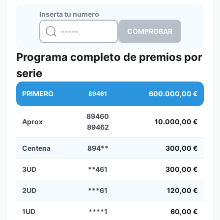
Inserta tu numero
Programa completo de premios por
serie
PRIMERO
600.000,00 €
89461
89460
Aprox
10.000,00 €
89462
Centena
894**
300,00 €
3UD
**461
300,00 €
2UD
***61
120,00 €
1UD
****1
60,00 €