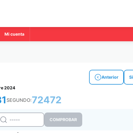
Mi cuenta
Anterior
S
re 2024
31
72472
SEGUNDO: