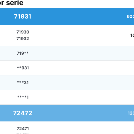
r serie
71931
60
71930
1
71932
719**
**931
***31
****1
72472
12
72471