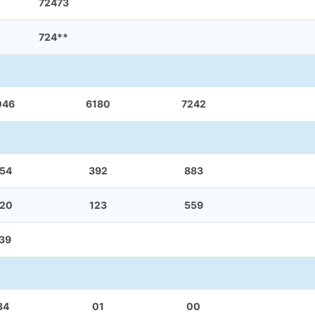
72473
724**
046
6180
7242
54
392
883
20
123
559
39
34
01
00