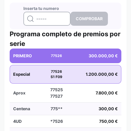
Inserta tu numero
Programa completo de premios por
serie
PRIMERO
300.000,00 €
77526
77526
Especial
1.200.000,00 €
S1 F09
77525
Aprox
7.800,00 €
77527
Centena
775**
300,00 €
4UD
*7526
750,00 €