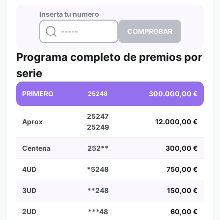
Inserta tu numero
Programa completo de premios por
serie
PRIMERO
300.000,00 €
25248
25247
Aprox
12.000,00 €
25249
Centena
252**
300,00 €
4UD
*5248
750,00 €
3UD
**248
150,00 €
2UD
***48
60,00 €