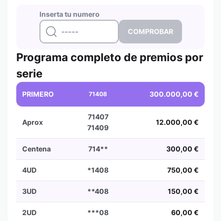
Inserta tu numero
Programa completo de premios por
serie
PRIMERO
300.000,00 €
71408
71407
Aprox
12.000,00 €
71409
Centena
714**
300,00 €
4UD
*1408
750,00 €
3UD
**408
150,00 €
2UD
***08
60,00 €