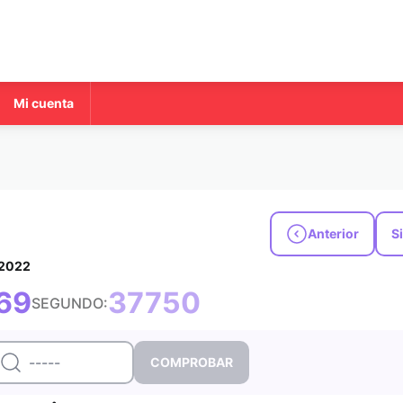
Mi cuenta
Anterior
S
 2022
69
37750
SEGUNDO: