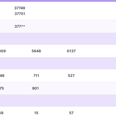
37749
37751
377**
309
5648
0137
46
711
527
75
901
59
15
57