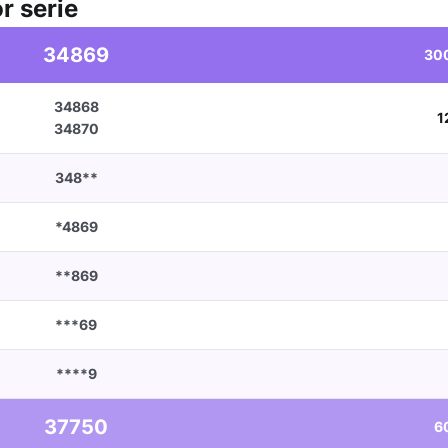
r serie
34869
30
34868
1
34870
348**
*4869
**869
***69
****9
37750
6