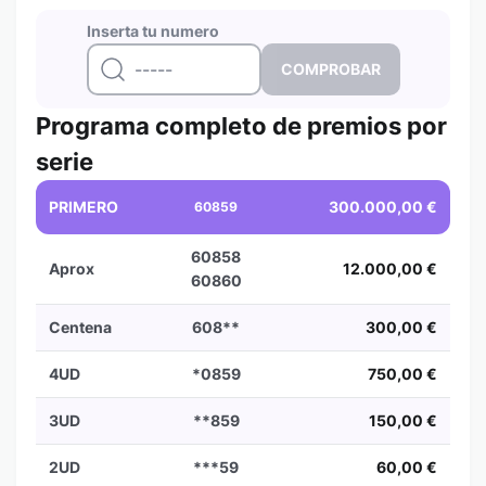
Inserta tu numero
Programa completo de premios por
serie
PRIMERO
300.000,00 €
60859
60858
Aprox
12.000,00 €
60860
Centena
608**
300,00 €
4UD
*0859
750,00 €
3UD
**859
150,00 €
2UD
***59
60,00 €